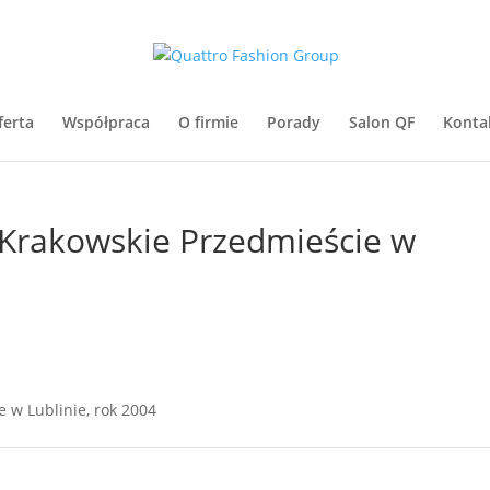
ferta
Współpraca
O firmie
Porady
Salon QF
Konta
. Krakowskie Przedmieście w
e w Lublinie, rok 2004